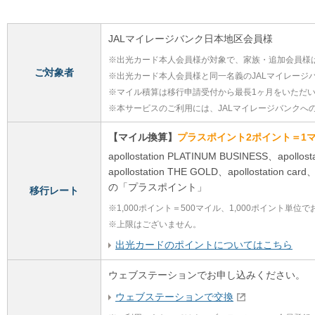
JALマイレージバンク日本地区会員様
※
出光カード本人会員様が対象で、家族・追加会員様
ご対象者
※
出光カード本人会員様と同一名義のJALマイレージ
※
マイル積算は移行申請受付から最長1ヶ月をいただ
※
本サービスのご利用には、JALマイレージバンクへ
【マイル換算】
プラスポイント2ポイント＝1
apollostation PLATINUM BUSINESS、apollos
apollostation THE GOLD、apollostat
の「プラスポイント」
移行レート
※
1,000ポイント＝500マイル、1,000ポイント単位
※
上限はございません。
出光カードのポイントについてはこちら
ウェブステーションでお申し込みください。
ウェブステーションで交換