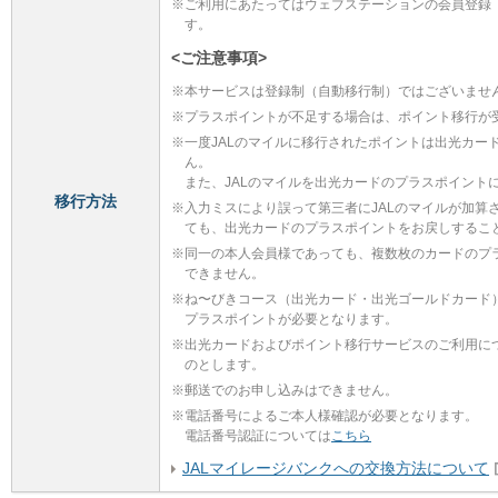
※
ご利用にあたってはウェブステーションの会員登録
す。
<ご注意事項>
※
本サービスは登録制（自動移行制）ではございませ
※
プラスポイントが不足する場合は、ポイント移行が
※
一度JALのマイルに移行されたポイントは出光カー
ん。
また、JALのマイルを出光カードのプラスポイント
移行方法
※
入力ミスにより誤って第三者にJALのマイルが加算
ても、出光カードのプラスポイントをお戻しするこ
※
同一の本人会員様であっても、複数枚のカードのプ
できません。
※
ね〜びきコース（出光カード・出光ゴールドカード
プラスポイントが必要となります。
※
出光カードおよびポイント移行サービスのご利用に
のとします。
※
郵送でのお申し込みはできません。
※
電話番号によるご本人様確認が必要となります。
電話番号認証については
こちら
JALマイレージバンクへの交換方法について