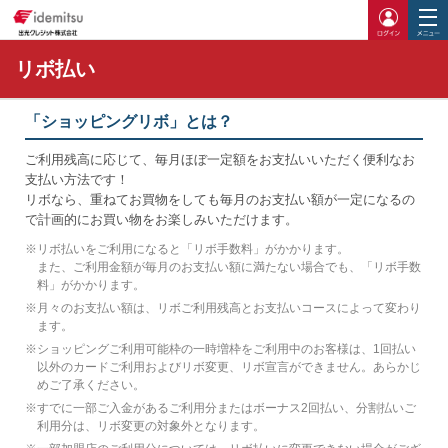
ログイ
リボ払い
「ショッピングリボ」とは？
ご利用残高に応じて、毎月ほぼ一定額をお支払いいただく便利なお
支払い方法です！
リボなら、重ねてお買物をしても毎月のお支払い額が一定になるの
で計画的にお買い物をお楽しみいただけます。
※
リボ払いをご利用になると「リボ手数料」がかかります。
また、ご利用金額が毎月のお支払い額に満たない場合でも、「リボ手数
料」がかかります。
※
月々のお支払い額は、リボご利用残高とお支払いコースによって変わり
ます。
※
ショッピングご利用可能枠の一時増枠をご利用中のお客様は、1回払い
以外のカードご利用およびリボ変更、リボ宣言ができません。あらかじ
めご了承ください。
※
すでに一部ご入金があるご利用分またはボーナス2回払い、分割払いご
利用分は、リボ変更の対象外となります。