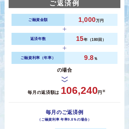
ご返済例
1,000
ご融資金額
万円
15
返済年数
年（180回）
9.8
ご融資利率（年率）
％
の場合
106,240
※
毎月の返済額は
円
毎月のご返済例
（ご融資利率 年率9.8％の場合）