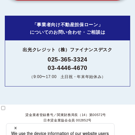
担保提供予定者の納税証明書（固定資産税・所得税など）
STEP
※融資利率は、みずほ銀行の短期プライムレート（＊）＋0.925％～3.425％で
本審査
担保予定不動産のローン残高が確認できる残高証明書、返済予定
4
設定。
＊4月、7月、10月、1月の各月１日時点の最新レートを適用
表などのいずれか
弊社所定の審査をさせていただきます。審査終了後、
もっと見る
ご融資の可否をご連絡いたします。
「事業者向け不動産担保ローン」
弊社
についてのお問い合わせ・ご相談は
実質年率
その他
15.0％以下（事務手数料を含むご融資利率）
出光クレジット（株）ファイナンスデスク
STEP
ご契約（お電話にて）
必要に応じて下記の書類を提出いただく場合があります。
5
025-365-3324
地主承諾書、借地契約書【借地物件の場合】
弊社よりお送りする契約書類をご覧いただきながら説
遅延損害金
03-4446-4670
返済予定表、直近３か月の引落し状況がわかる通帳のコピー【借
明させていただきます。
お客様
年率14.6％
換えの場合】
（9:00〜17:00 土日祝・年末年始休み）
※登記手続きに関しては司法書士対面でご対応いただきます。
物件の稼働率が分かる書類（レントロール）【賃料収入のある物
※担保物件の所有者がご本人様以外の場合には物上保証人とし
件をお持ちの場合】
て所有者の方にも契約に立ち会っていただきます。
ご融資方法
購入予定の物件、設備等の金額が分かる書類（見積書、チラシ、
ご契約時の必要書類
契約書等）【設備資金の場合】
お客様の口座へお振込みいたします。
※ 必要に応じて、上記以外の書類を提出していただく場合がございます。
貸金業者登録番号／関東財務局長（14）第00572号
STEP
ご融資
日本貸金業協会会員 002852号
ご返済期間／返済回数
6
担保不動産に根抵当権設定等、必要手続きの終了後と
3年～15年／36回～180回（１年単位）
ご契約時に必要なもの
よくあるご質問（Q&A）
会社概要