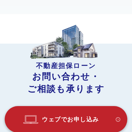
※一部対応できない地域がありますのであらかじめご了承ください。
ウェブサイトよりお申し込みください。
法人代表者の本人確認書類（運転免許証、運転経歴証明書、パス
ポート、マイナンバーカード（個人番号カード）など）
担保にする不動産はどのように評価してますか。
お客様
法人代表者の住民票（世帯全員分の記載があるもの）
ご契約対象者
弊社の総合的な判断にて評価しております。お申込みいただい
法人代表者の収入証明書（源泉徴収票、確定申告書）
法人・個人事業者の方（個人事業者の場合は満20歳以上の方）
た上で、お申込みの不動産を総合的に評価を行い、その結果を
法人の本人確認書類（商業登記簿謄本、直近3期分の決算報告
STEP
仮審査
お客様にご回答しております。
書、事業計画書、創業計画書※新規事業の場合 など）
2
担保提供予定者の納税証明書（固定資産税・所得税・法人税な
お申し込み内容をもとに、不動産担保評価、信用情報
保証会社
ど）
調査を行い、暫定の融資利率をご提示いたします。結
首都圏ではない地方の不動産でも担保にできますか。
担保予定不動産のローン残高が確認できる残高証明書、返済予定
弊社
株式会社セゾンファンデックス （資本金45億円）
果によっては融資のご希望に添えないこともございま
表などのいずれか
不動産担保ローン
す。あらかじめご了承ください。
全都道府県の不動産を対象としております。ただし、離島の不
決算公告
お問い合わせ・
動産と再建築不可の不動産は対象外となります。
ご相談も承ります
STEP
必要書類のご提出
ご融資金額
個人事業者融資の場合
3
今住んでいる地域と別の地域にある不動産でも担保にできますか。
100万円～3億円未満
仮審査の結果連絡後、ご本人確認資料等の必要書類を
本人確認書類（運転免許証、運転経歴証明書、パスポート、マイ
ご用意いただきます。
担保としてお申込み可能です。お申込みいただいた上で、お申
ナンバーカード（個人番号カード）など）
お客様
込みの不動産を担保にした融資ができるかを確認し、ご回答い
住民票（世帯全員分の記載があるもの）
本審査時の必要書類
ご融資利率（年率）
ウェブでお申し込み
たします。
収入証明書（確定申告書など）
2.4％～9.8％
事業計画書など（新規事業の場合は、創業計画書など）