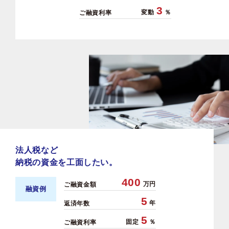
3
変動
％
ご融資利率
法人税など
納税の資金を工面したい。
400
万円
ご融資金額
融資例
5
年
返済年数
5
固定
％
ご融資利率