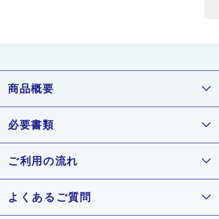
商品概要
必要書類
ご利用目的
運転資金（仕入れ・買掛金の支払いなど）、設備資金、事業者向け
ご利用の流れ
ローンの組み換え、不動産購入・リフォーム等の資金など
本審査時の必要書類
対応エリア
よくあるご質問
STEP
お申し込み
全国
法人融資の場合
1