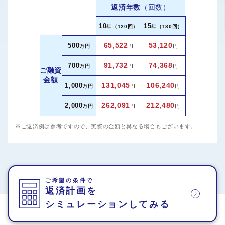
返済年数
（回数）
10
15
年（120回）
年（180回）
65,522
53,120
500
万円
円
円
91,732
74,368
700
万円
円
円
ご融資
金額
131,045
106,240
1,000
万円
円
円
262,091
212,480
2,000
万円
円
円
※ご返済例は参考ですので、実際の金額と異なる場合もございます。
ご希望の条件で
返済計画を
シミュレーションしてみる