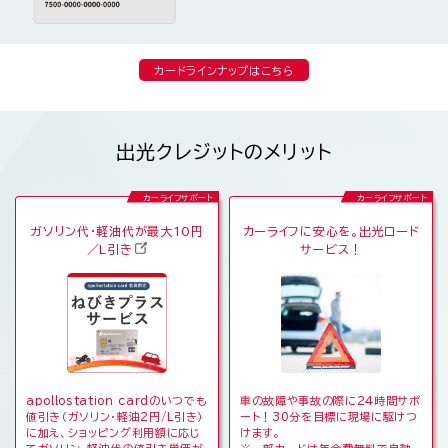
カードラインナップはこちら
出光クレジットのメリット
カーライフサポート
カーライフサポート
ガソリン代・軽油代が最大10円
カーライフに安心を。
出光ロード
／L引き
サービス！
apollostation cardのいつでも
車の故障や事故の際に24時間サポ
値引き（ガソリン・軽油2円/L引き）
ート！30分を目標に現場に駆けつ
に加え、ショッピング利用額に応じ
けます。