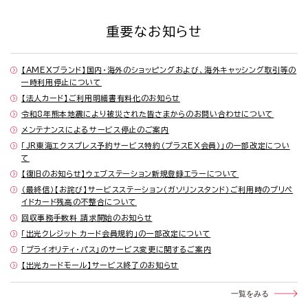
重要なお知らせ
【AMEXブランド】国内・海外のショッピングおよび、海外キャッシング取引等の
一時利用停止について
【法人カード】ご利用明細書有料化のお知らせ
令和8年熊本地震により被災された皆さまからのお問い合わせについて
メンテナンスによるサービス停止のご案内
「JR東海エクスプレス予約サービス特約（プラスEX会員）」の一部改定につい
て
【復旧のお知らせ】ウェブステーション新規登録エラーについて
（最終信）【お詫び】サービスステーション（ガソリンスタンド）ご利用時のプリペ
イドカード残高の不整合について
回収事務手数料 請求開始のお知らせ
「出光クレジット カード会員規約」の一部改定について
「プライオリティ・パス」のサービス変更に関するご案内
【出光カードモール】サービス終了のお知らせ
一覧をみる