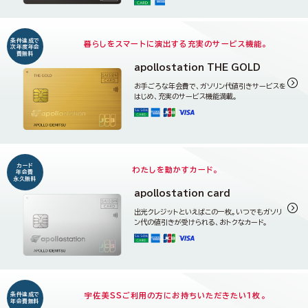
条件達成で
暮らしをスマートに演出する充実のサービス機能。
次年度年会
費無料
apollostation THE GOLD
詳
お手ごろな年会費で、ガソリン代値引きサービスを
はじめ、充実のサービス機能満載。
カード
わたしを動かすカード。
年会費
永久無料
apollostation card
詳
出光クレジットといえばこの一枚。いつでもガソリ
ン代の値引きが受けられる、おトクなカード。
宇佐美SSご利用の方にお持ちいただきたい１枚。
条件達成で
年会費無料