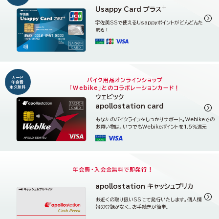
＋
Usappy Card プラス
詳
宇佐美SSで使えるUsappyポイントがどんどんた
まる！
カード
バイク用品オンラインショップ
年会費
永久無料
「Webike」とのコラボレーションカード！
ウェビック
apollostation card
詳
あなたのバイクライフをしっかりサポート。Webikeでの
お買い物は、いつでもWebikeポイントを1.5％還元
年会費・入会金無料で即発行！
apollostation キャッシュプリカ
詳
お近くの取り扱いSSにて発行いたします。個人情
報の登録がなく、お手続きが簡単。