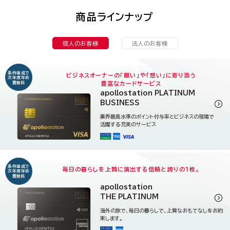
商品ラインナップ
個人のお客様
法人のお客様
条件達成で
ビジネスオーナーの「願い」や「想い」に寄り添う
次年度年会
費無料
豊富なカードサービス
apollostation PLATINUM
BUSINESS
詳
業界最高水準のポイント付与率とビジネスの現場で
活躍する充実のサービス
条件達成で
毎日の暮らしを上質に演出する信頼と誇りの１枚。
次年度年会
費無料
apollostation
THE PLATINUM
詳
海外の旅で、毎日の暮らしで、上質なおもてなしをお約
束します。