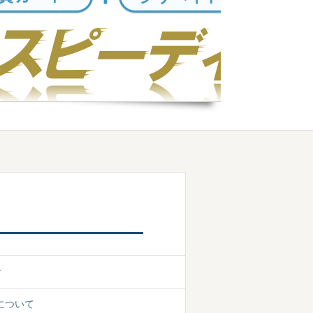
せ
について