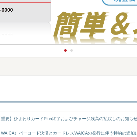
【重要】ひまわりカードPlus終了およびチャージ残高の払戻しのお知ら
（WA!CA）バーコード決済とカードレスWA!CAの発行に伴う特約の追加