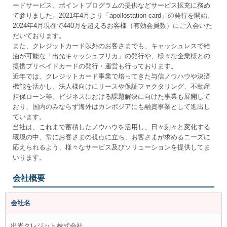
ードサービス、ポイントプログラムの提供などサービス拡充に務め
て参りました。2021年4月より「apollostation card」の発行を開始。
2024年4月現在で440万を超えるお客様（有効会員数）にご入会いた
だいております。
また、クレジットカード以外のお客さまでも、キャッシュレスで給
油が可能な「出光キャッシュプリカ」の発行や、様々な企業様との
提携プリペイドカードの発行・運営も行っております。
近年では、クレジットカード事業で培ってきた与信ノウハウや決済
機能を活かし、法人様向けにリースや保証ファクタリング、不動産
担保ローン等、ビジネスにおける課題解決に向けた事業も展開して
おり、国内のみならず海外はカンボジアにも融資事業として進出し
ています。
当社は、これまで蓄積したノウハウを活用し、日々刻々と変化する
環境の中、常にお客さまの視点に立ち、お客さまが求めるニーズに
応えられるよう、様々なサービス及びソリューションを提供してま
いります。
会社概要
会社名
出光クレジット株式会社