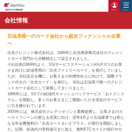
ログイ
会社情報
石油系唯一のカード会社から総合フィナンシャル企業
へ
出光クレジット株式会社は、1986年に出光興産株式会社のクレジッ
トカード部門から分離独立して設立されました。
それ以前(1969年)より、SS(サービスステーション)やLPガスのお客
さま向けに給油専用の「出光ファミリーカード」を発行していまし
たが、当社設立を機に、お客さまの利便性向上に向けて、国際ブラ
ンド付きの「出光カード」を発行し、当社は石油系で唯一のクレジ
ットカード会社として発展してまいりました。
1995年には、SSでの給油代キャッシュバックサービス「おトクシス
テム」を開始し、多くのお客さまにご愛顧いただき現在のサービス
に引き継がれています。
2003年には、株式会社クレディセゾンと業務提携し、お客さまのカ
ーライフシーンの更なる充実に向け、翌年4月より石油業界では初と
なる年会費無料の「出光カードまいどプラス」の発行を開始しまし
た。以降、給油代の常時値引きに加え、無料ETCカードの発行やロ