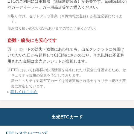
ETCのご利用には車載器（無線通信装置）が必要です。apollostation
やカーディーラー、カー用品店等でご購入ください。
※
取り付け、セットアップ作業（車両情報の登録）が別途必要になりま
す。
※
お取り扱いのないSSもありますのでご了承ください。
盗難・紛失にも安心です
万一、カードの紛失・盗難にあわれても、出光クレジットにお届け
いただいた日から起算して61日前にさかのぼり、それ以降に不正利
用された金額は出光クレジットが負担します。
※
ETCにおいてお客様の決済情報を将来にわたり安全に保護するため、セ
キュリティ規格の変更を予定しております。
新セキュリティ対応ETCカードは将来実施されるセキュリティ規格の変
更に対応しています。
詳しくはこちら
出光ETCカード
ETCシステムについて