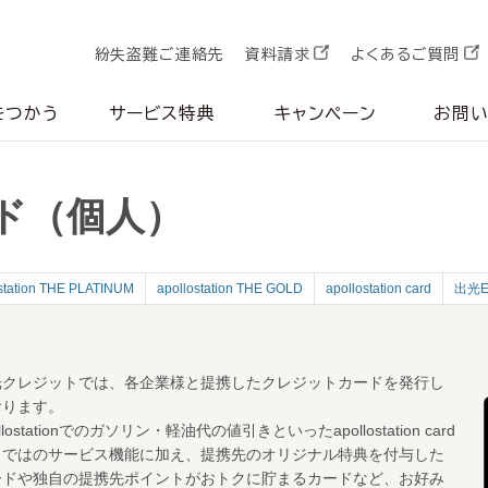
紛失盗難ご連絡先
資料請求
よくあるご質問
をつかう
サービス特典
キャンペーン
お問
ド（個人）
station THE PLATINUM
apollostation THE GOLD
apollostation card
出光
光クレジットでは、各企業様と提携したクレジットカードを発行し
おります。
ollostationでのガソリン・軽油代の値引きといったapollostation card
らではのサービス機能に加え、提携先のオリジナル特典を付与した
ードや独自の提携先ポイントがおトクに貯まるカードなど、お好み