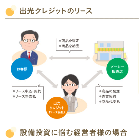
ま
す
本
文
へ
移
動
し
ま
す
フ
ッ
タ
へ
移
動
し
ま
す