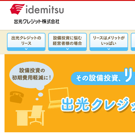
ペ
ペ
こ
こ
こ
ペ
こ
ー
ー
こ
こ
こ
ー
の
ジ
ジ
か
か
か
ジ
ペ
の
内
ら
ら
ら
の
ー
先
移
ヘ
本
フ
終
ジ
頭
動
ッ
文
ッ
わ
の
で
用
ダ
で
タ
り
上
す。
の
で
す。
で
で
部
リ
す。
す。
す。
へ
ン
戻
ク
り
で
ま
す。
す。
ヘ
ッ
ダ
へ
移
動
し