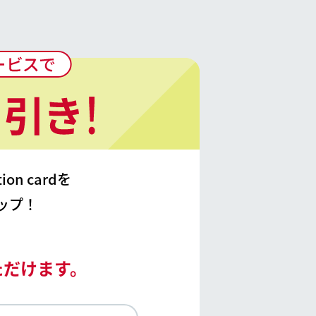
on cardを
ップ！
ただけます。