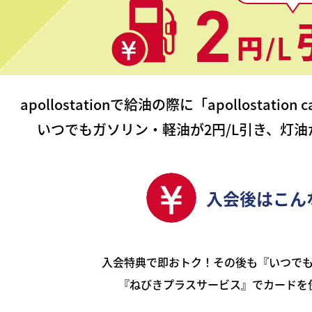
apollostationで給油の際に
「apollostati
いつでもガソリン・軽油が2円/L引き、
灯油
入会後は
こん
入会特典で即おトク！その後も『いつで
『ねびきプラスサービス』でカードを