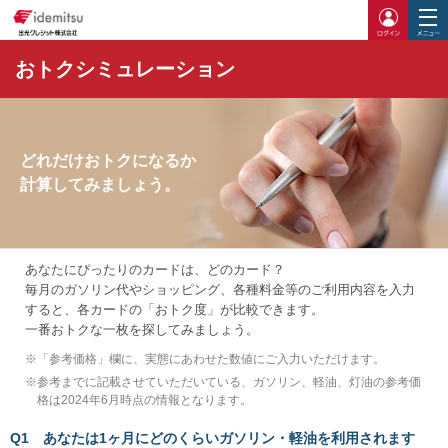
ログイ
おトクシミュレーション
どれだけおトクになるか
計算してみましょう。
あなたにぴったりのカードは、どのカード？
毎月のガソリン代やショッピング、各種料金等のご利用内容を入力
すると、各カードの「おトク度」が比較できます。
一番おトクな一枚を探してみましょう。
※
「参考価格」欄に、実態にあわせた数値にご入力いただけます。
※
参考までに記載させていただいている、ガソリン、軽油、灯油の参考価
格は2024年6月時点の情報となります。
Q1
あなたは1ヶ月にどのくらいガソリン・軽油を利用されます