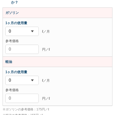
か？
ガソリン
ℓ／月
円／ℓ
軽油
ℓ／月
円／ℓ
※
ガソリンの参考価格：175円／ℓ