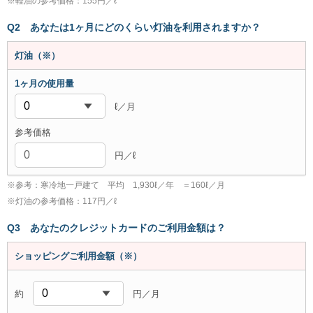
※
軽油の参考価格：155円／ℓ
Q2
あなたは1ヶ月にどのくらい灯油を利用されますか？
灯油（※）
ℓ／月
円／ℓ
※
参考：寒冷地一戸建て 平均 1,930ℓ／年 ＝160ℓ／月
※
灯油の参考価格：117円／ℓ
Q3
あなたのクレジットカードのご利用金額は？
ショッピング
ご利用金額
（※）
約
円／月