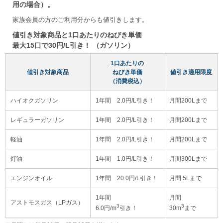
用の場合）。
家族会員の方のご利用分からも値引きします。
値引き対象商品と1口あたりのねびき単価
最大15口で30円/L引き！ （ガソリン）
1口あたりの
値引き対象商品
ねびき単価
値引き適用限度
（消費税込）
ハイオクガソリン
1年間 2.0円/L引き！
月間200Lまで
レギュラーガソリン
1年間 2.0円/L引き！
月間200Lまで
軽油
1年間 2.0円/L引き！
月間200Lまで
灯油
1年間 1.0円/L引き！
月間300Lまで
エンジンオイル
1年間 20.0円/L引き！
月間 5Lまで
1年間
月間
アストモスガス（LPガス）
3
3
6.0円/m
引き！
30m
まで