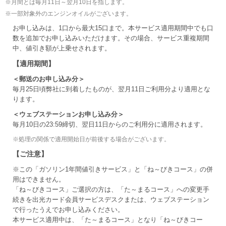
※
月間とは毎月11日～翌月10日を指します。
※
一部対象外のエンジンオイルがございます。
お申し込みは、1口から最大15口まで。本サービス適用期間中でも口
数を追加でお申し込みいただけます。その場合、サービス重複期間
中、値引き額が上乗せされます。
【適用期間】
＜郵送のお申し込み分＞
毎月25日頃弊社に到着したものが、翌月11日ご利用分より適用とな
ります。
＜ウェブステーションお申し込み分＞
毎月10日の23:59締切、翌日11日からのご利用分に適用されます。
※
処理の関係で適用開始日が前後する場合がございます。
【ご注意】
※この「ガソリン1年間値引きサービス」と「ね～びきコース」の併
用はできません。
「ね～びきコース」ご選択の方は、「た～まるコース」への変更手
続きを出光カード会員サービスデスクまたは、ウェブステーション
で行ったうえでお申し込みください。
本サービス適用中は、「た～まるコース」となり「ね～びきコー