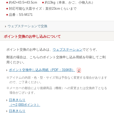
約42×43.5×43.5cm
約13kg（本体、かご、小物入れ）
対応可能な大皿サイズ：直径23cmくらいまで
品番：SS-M171
ウェブステーションで交換
ポイント交換のお申し込みについて
ポイント交換のお申し込みは、
ウェブステーション
でどうぞ。
郵送の場合は、こちらのポイント交換申し込み用紙を印刷してご利
用ください。
ポイント交換申し込み用紙（PDF：316KB）
※
アイテムの内容・色・型・サイズ等は予告なく変更する場合があります
ので、ご了承ください。
※
メーカーの都合により後継商品（機種）への変更または交換終了となる
場合がございます。
日本きらり
（〜2,000ポイント）
日本きらり