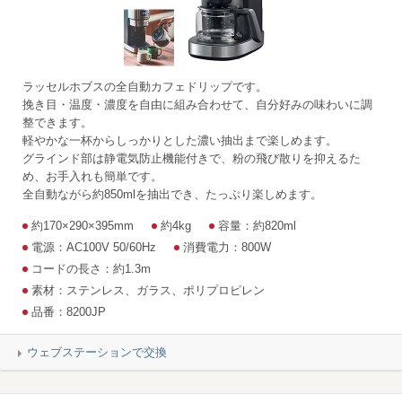
ラッセルホブスの全自動カフェドリップです。
挽き目・温度・濃度を自由に組み合わせて、自分好みの味わいに調
整できます。
軽やかな一杯からしっかりとした濃い抽出まで楽しめます。
グラインド部は静電気防止機能付きで、粉の飛び散りを抑えるた
め、お手入れも簡単です。
全自動ながら約850mlを抽出でき、たっぷり楽しめます。
約170×290×395mm
約4kg
容量：約820ml
電源：AC100V 50/60Hz
消費電力：800W
コードの長さ：約1.3m
素材：ステンレス、ガラス、ポリプロピレン
品番：8200JP
ウェブステーションで交換