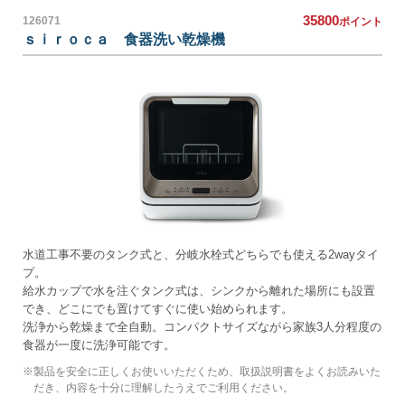
35800
126071
ポイント
ｓｉｒｏｃａ 食器洗い乾燥機
水道工事不要のタンク式と、分岐水栓式どちらでも使える2wayタイ
プ。
給水カップで水を注ぐタンク式は、シンクから離れた場所にも設置
でき、どこにでも置けてすぐに使い始められます。
洗浄から乾燥まで全自動。コンパクトサイズながら家族3人分程度の
食器が一度に洗浄可能です。
※
製品を安全に正しくお使いいただくため、取扱説明書をよくお読みいた
だき、内容を十分に理解したうえでご利用ください。