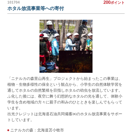
200
101704
ポイント
ホタル放流事業等への寄付
「ニナルカの森里山再生」プロジェクトから始まったこの事業は、
植物・生物多様性の保全という観点から、小学生の自然体験学習を
通してホタルの自然繁殖を目指しホタルの幼虫を放流しています。
ふ化した後には、夜空に舞う幻想的なホタルの光を通して、体験小
学生を含め地域の方々に親子の和みのひとときを楽しんでもらって
います。
出光クレジットは北海道石油共同備蓄㈱のホタル放流事業をサポー
トしています。
ニナルカの森：北海道苫小牧市