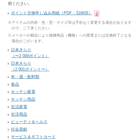
用ください。
ポイント交換申し込み用紙（PDF：316KB）
※
アイテムの内容・色・型・サイズ等は予告なく変更する場合があります
ので、ご了承ください。
※
メーカーの都合により後継商品（機種）への変更または交換終了となる
場合がございます。
日本きらり
（〜2,000ポイント）
日本きらり
（2,001ポイント〜）
米・酒・飲料類
食品
キッチン家電
キッチン用品
生活家電
生活用品
ビューティ＆ヘルス
社会貢献
サービス＆ギフトカード