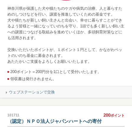
神奈川県が保護した犬や猫たちのケガや病気の治療、人と暮らすた
めのしつけなどを行い、譲渡を推進していくための基金です。
犬や猫たちが新しい飼い主さんと出会い、幸せに暮らすことができ
るよう皆様と一緒になっていのちを守り、1頭でも多く新しい飼い主
への譲渡につなげる取組みを進めていくほか、多頭飼育対策などに
も活用されます。
交換いただいたポイントが、１ポイント１円として、かながわペッ
トのいのち基金に募金されます。
あたたかいご支援をよろしくお願いいたします。
200ポイント＝200円分を1口として受付いたします。
領収書は発行されません。
ウェブステーションで交換
200
101711
ポイント
（認定）ＮＰＯ法人ジャパンハートへの寄付