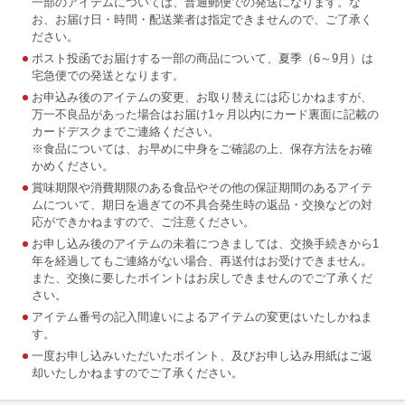
一部のアイテムについては、普通郵便での発送になります。な
お、お届け日・時間・配送業者は指定できませんので、ご了承く
ださい。
ポスト投函でお届けする一部の商品について、夏季（6～9月）は
宅急便での発送となります。
お申込み後のアイテムの変更、お取り替えには応じかねますが、
万一不良品があった場合はお届け1ヶ月以内にカード裏面に記載の
カードデスクまでご連絡ください。
※食品については、お早めに中身をご確認の上、保存方法をお確
かめください。
賞味期限や消費期限のある食品やその他の保証期間のあるアイテ
ムについて、期日を過ぎての不具合発生時の返品・交換などの対
応ができかねますので、ご注意ください。
お申し込み後のアイテムの未着につきましては、交換手続きから1
年を経過してもご連絡がない場合、再送付はお受けできません。
また、交換に要したポイントはお戻しできませんのでご了承くだ
さい。
アイテム番号の記入間違いによるアイテムの変更はいたしかねま
す。
一度お申し込みいただいたポイント、及びお申し込み用紙はご返
却いたしかねますのでご了承ください。