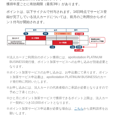
獲得年度ごとに有効期限（最長3年）があります。
ポイントは、以下サイクルで付与されます。14日時点でサービス登
録が完了している法人カードについては、前月のご利用分からポイ
ント付与が開始されます。
※
法人カードご利用分のポイント獲得には、apollostation PLATINUM
BUSINESS発行後、ポイント加算サービスへのお申し込みが別途必要と
なります。
※
ポイント加算サービスのお申し込みは、お申込書にて承ります。ポイン
ト加算サービス申込書は、apollostation PLATINUM BUSINESSのカー
ド発行時に同封いたします。
※
お申し込みには、法人カードの代表者様のご承諾が必要となりますので
予めご了承ください。
※
ひと月にポイント加算サービスで獲得できるポイント上限は、法人カー
ド一契約につき10,000ポイントとなります。
※
ポイント加算サービス申込書が必要な場合は、
こちら
から資料請求をお
願いします。