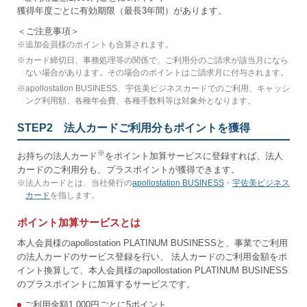
獲得年度ごとに有効期限（最長3年間）があります。
＜ご注意事項＞
※
追加会員様のポイントも合算されます。
※
カード締切日、事務処理等の関係で、ご利用分のご請求が該当月になら
ない場合があります。その場合のポイントはご請求月に付与されます。
※
apollostation BUSINESS、宇佐美ビジネスカードでのご利用、キャッシ
ング利用額、各種年会費、各種手数料等は対象外となります。
STEP2 法人カードご利用分もポイントを獲得
※
お持ちの法人カード
をポイント加算サービスに登録すれば、法人
カードのご利用分も、プラスポイントが獲得できます。
※
法人カードとは、当社発行の
apollostation BUSINESS
・
宇佐美ビジネス
カード
を指します。
ポイント加算サービスとは
本人会員様のapollostation PLATINUM BUSINESSと、事業でご利用
の法人カードのサービス登録を行い、 法人カードのご利用金額をポ
イント換算して、本人会員様のapollostation PLATINUM BUSINESS
のプラスポイントに加算するサービスです。
ご利用金額1,000円ごとに5ポイント