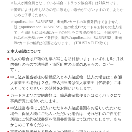
※
法人が組合員となっている場合（トラック協会等）は対象外です。
※
審査によりお申し込みの意に添えない場合がございますので、あらか
じめご了承ください。
※
apollostation BUSINESS、出光Bizカードの重複発行はできません。
既にapollostation BUSINESS、他の出光Bizカードをお持ちの法人様
で、今回新たに出光Bizカードの発行をご希望の場合は、今回お申し
込みの出光Bizカード発行後、既存のapollostation BUSINESS、出光
Bizカードの解約が必要となります。（TRUST＆FLEX除く）
2.本人確認について
法人の場合は戸籍の附票の写しを貼付願います（いずれも6ヶ月以
内発行のもので法務局・市区町村の印鑑のあるもの。コピー
可）。
申し込み担当者様の情報記入と本人確認物、法人の場合は１点(個
人事業主の場合は２点。申込担当者は個人事業主（代表者）ご本
人としてください）の貼付をお願いいたします。
カードおよびご契約書類は、簡易書留郵便またはゆうパックにて
事業所宛に送付いたします。
申込担当者欄にご記入いただき本人確認書類をお送りいただいた
場合、保証人欄にご記入いただいた場合は、それぞれのご自宅住
所宛にご契約確認書類を簡易書留郵便にて送付いたします。あら
かじめご了承ください。
実質的支配者がある場合はその情報をご記入いただきます。