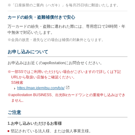
※
「口座振替のご案内（ハガキ）」を毎月25日頃に郵送いたします。
カードの紛失・盗難補償付きで安心
万一カードの紛失・盗難に遭われた際には、専用窓口で24時間・年
中無休で対応いたします。
※
会員の故意・過失などの場合は補償の対象外となります。
お申し込みについて
お申込みはお近くのapollostationにお問合せください。
※
一部SSではご利用いただけない場合がございますので詳しくは下記
URLから取扱い店舗をご確認ください。
SS検索
https://map.idemitsu.com/b/a/
※
apollostation BUSINESS、出光Bizカードワンとの重複申し込みはでき
ません。
ご注意
1.お申し込みいただけるお客様
登記されている法人様、または個人事業主様。