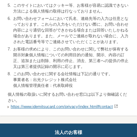
5.
このサイトにおいてはクッキー等、お客様が容易に認識できない
方法による個人情報の取得は行なっておりません。
6.
お問い合わせフォームにおいて氏名、連絡先等の入力は任意とな
っております。これらの入力をいただけない際に、お問い合わせ
内容により適切な回答ができかねる場合または回答いたしかねる
場合があります。また、メールでご連絡が取れない場合に、入力
された電話番号等でご連絡させていただくことがあります。
7.
お客様の求めにより、このお問い合わせに関して弊社が保有する
開示対象個人情報についての利用目的の通知、開示、内容の訂
正、追加または削除、利用の停止、消去、第三者への提供の停止
又は第三者提供記録の開示に応じます。
8.
このお問い合わせに関する会社情報は下記の通りです。
事業者名：出光クレジット株式会社
個人情報管理責任者：代表取締役
個人情報の取扱いに関するお問い合わせ窓口は以下より御確認くだ
さい。
https://www.idemitsucard.com/privacy/index.html#contact
法人のお客様