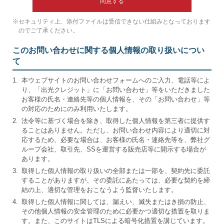
同意する
※
セキュリティ上、添付ファイルは受信できない仕組みとなっております
のでご了承ください。
このお問い合わせに関する個人情報の取り扱いについ
て
1.
本ウェブサイトのお問い合わせフォームへのご入力、電話等によ
り、「出光クレジット」に「お問い合わせ」等をいただきました
お客様の氏名・連絡先等の個人情報を、その「お問い合わせ」等
の対応のためにのみ利用いたします。
2.
法令等に基づく場合を除き、取得した個人情報を第三者に提供す
ることはありません。ただし、お問い合わせ内容により適切に対
応するため、必要な場合は、お客様の氏名・連絡先等を、弊社グ
ループ会社、取引先、SSを運営する販売店等に開示する場合が
あります。
3.
取得した個人情報の取り扱いの全部または一部を、契約先に委託
することがありますが、その委託にあたっては、必要な契約を締
結の上、適切な管理をおこなうよう監督いたします。
4.
取得した個人情報に関しては、漏えい、滅失またはき損の防止、
その他個人情報の安全管理のために必要かつ適切な措置を取りま
す。また、このサイトはTLSによる暗号化措置を講じています。