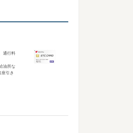
、通行料
給油所な
での口座引き