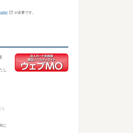
ader
が必要です。
ま
たし
とし
Xに