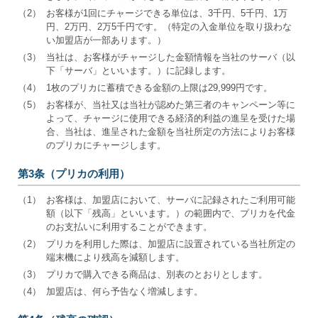
（2）
お客様が1回にチャージできる単位は、3千円、5千円、1万
円、2万円、2万5千円です。（特定の入金単位を取り扱わな
い加盟店が一部あります。）
（3）
当社は、お客様がチャージした金額情報を当社のサーバ（以
下「サーバ」といいます。）に記録します。
（4）
1枚のプリカに蓄積できる金額の上限は29,999円です。
（5）
お客様が、当社又は当社が認めた第三者のキャンペーン等に
よって、チャージに使用できる経済的利益の進呈を受けた場
合、当社は、進呈された金額を当社所定の方法によりお客様
のプリカにチャージします。
第3条（プリカの利用）
（1）
お客様は、加盟店において、サーバに記録されたご利用可能
額（以下「残高」といいます。）の範囲内で、プリカを代金
のお支払いに利用することができます。
（2）
プリカを利用した際は、加盟店に設置されている当社所定の
端末機により残高を減額します。
（3）
プリカで購入できる商品は、別表のとおりとします。
（4）
加盟店は、何ら予告なく増減します。