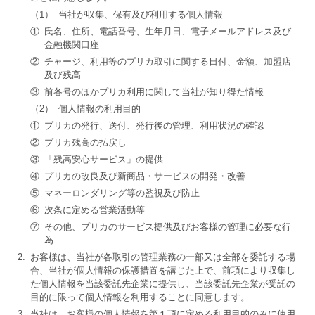
（1）
当社が収集、保有及び利用する個人情報
①
氏名、住所、電話番号、生年月日、電子メールアドレス及び
金融機関口座
②
チャージ、利用等のプリカ取引に関する日付、金額、加盟店
及び残高
③
前各号のほかプリカ利用に関して当社が知り得た情報
（2）
個人情報の利用目的
①
プリカの発行、送付、発行後の管理、利用状況の確認
②
プリカ残高の払戻し
③
「残高安心サービス」の提供
④
プリカの改良及び新商品・サービスの開発・改善
⑤
マネーロンダリング等の監視及び防止
⑥
次条に定める営業活動等
⑦
その他、プリカのサービス提供及びお客様の管理に必要な行
為
2.
お客様は、当社が各取引の管理業務の一部又は全部を委託する場
合、当社が個人情報の保護措置を講じた上で、前項により収集し
た個人情報を当該委託先企業に提供し、当該委託先企業が受託の
目的に限って個人情報を利用することに同意します。
3.
当社は、お客様の個人情報を第１項に定める利用目的のみに使用