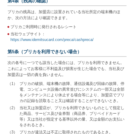
第4条（残高の確認）
プリカの残高は、加盟店に設置されている当社所定の端末機のほ
か、次の方法により確認できます。
プリカご利用時に発行されるレシート
当社ウェブサイト：
https://www.idemitsucard.com/preca/cashpreca/
第5条（プリカを利用できない場合）
次の各号に一つでも該当した場合には、プリカを利用できません。
これによってお客様に不利益及び損害が生じた場合でも、当社及び
加盟店は一切の責を負いません。
（1）
プリカの破損、端末機の故障、通信設備及び回線の故障、停
電、コンピュータ設備の異常並びにシステムの一部又は全部
をメンテナンスにより休止する場合等により、加盟店でプリ
カの記録を読取ること又は確認することができないとき。
（2）
当社又は加盟店が、プリカを利用できないものとして指定し
た商品、サービス及び金券類（商品券、プリペイドカード
等）又は当社が指定する基準以外の量、又は金額のお支払い
をされるとき。
（3）
プリカが違法又は不正に取得されたものであるとき。