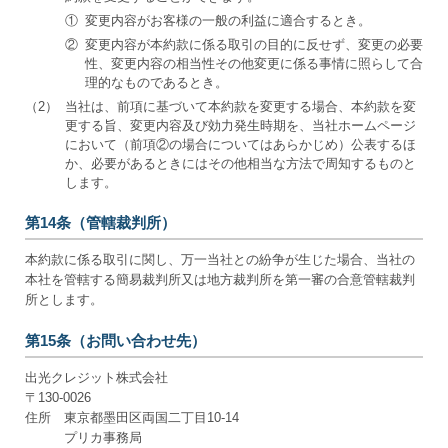
①
変更内容がお客様の一般の利益に適合するとき。
②
変更内容が本約款に係る取引の目的に反せず、変更の必要
性、変更内容の相当性その他変更に係る事情に照らして合
理的なものであるとき。
（2）
当社は、前項に基づいて本約款を変更する場合、本約款を変
更する旨、変更内容及び効力発生時期を、当社ホームページ
において（前項②の場合についてはあらかじめ）公表するほ
か、必要があるときにはその他相当な方法で周知するものと
します。
第14条（管轄裁判所）
本約款に係る取引に関し、万一当社との紛争が生じた場合、当社の
本社を管轄する簡易裁判所又は地方裁判所を第一審の合意管轄裁判
所とします。
第15条（お問い合わせ先）
出光クレジット株式会社
〒130-0026
住所 東京都墨田区両国二丁目10-14
プリカ事務局