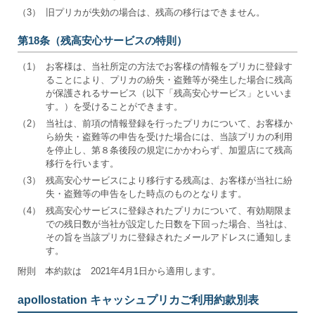
（3）
旧プリカが失効の場合は、残高の移行はできません。
第18条（残高安心サービスの特則）
（1）
お客様は、当社所定の方法でお客様の情報をプリカに登録す
ることにより、プリカの紛失・盗難等が発生した場合に残高
が保護されるサービス（以下「残高安心サービス」といいま
す。）を受けることができます。
（2）
当社は、前項の情報登録を行ったプリカについて、お客様か
ら紛失・盗難等の申告を受けた場合には、当該プリカの利用
を停止し、第８条後段の規定にかかわらず、加盟店にて残高
移行を行います。
（3）
残高安心サービスにより移行する残高は、お客様が当社に紛
失・盗難等の申告をした時点のものとなります。
（4）
残高安心サービスに登録されたプリカについて、有効期限ま
での残日数が当社が設定した日数を下回った場合、当社は、
その旨を当該プリカに登録されたメールアドレスに通知しま
す。
附則 本約款は 2021年4月1日から適用します。
apollostation キャッシュプリカご利用約款別表