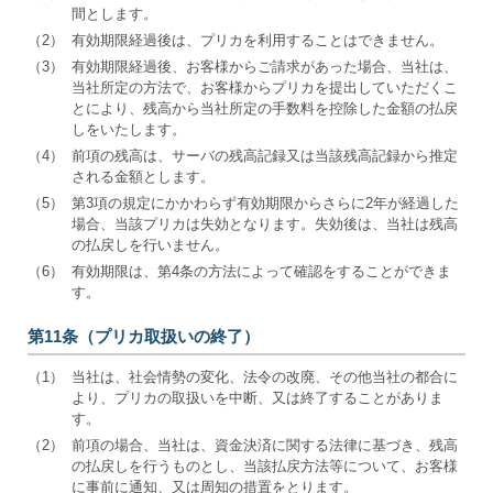
間とします。
（2）
有効期限経過後は、プリカを利用することはできません。
（3）
有効期限経過後、お客様からご請求があった場合、当社は、
当社所定の方法で、お客様からプリカを提出していただくこ
とにより、残高から当社所定の手数料を控除した金額の払戻
しをいたします。
（4）
前項の残高は、サーバの残高記録又は当該残高記録から推定
される金額とします。
（5）
第3項の規定にかかわらず有効期限からさらに2年が経過した
場合、当該プリカは失効となります。失効後は、当社は残高
の払戻しを行いません。
（6）
有効期限は、第4条の方法によって確認をすることができま
す。
第11条（プリカ取扱いの終了）
（1）
当社は、社会情勢の変化、法令の改廃、その他当社の都合に
より、プリカの取扱いを中断、又は終了することがありま
す。
（2）
前項の場合、当社は、資金決済に関する法律に基づき、残高
の払戻しを行うものとし、当該払戻方法等について、お客様
に事前に通知、又は周知の措置をとります。