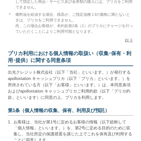
して指定した商品・サービス及び金券類の購入には、プリカをご利用
できません。
＊
燃料油を給油する場合、残高が、ご指定油種１ℓの価格に満たないと
きは、プリカをご利用できません。
尚、この場合お客様が、本約款第2条（1）のプリカにチャージを行っ
ていただくことによりご利用可能となります。
以上
プリカ利用における個人情報の取扱い（収集･保有・利
用･提供）に関する同意条項
出光クレジット株式会社（以下「当社」といいます。）が発行する
apollostation キャッシュプリカ（以下「プリカ」といいます。）を
所持されている方（以下「お客様」といいます。）は、本同意条項
およびapollostation キャッシュプリカご利用約款（以下「プリカ約
款」といいます）に同意の上、プリカを利用します。
第1条（個人情報の収集、保有、利用及び預託）
1.
お客様は、当社が第1号に定めるお客様の情報（以下総称して
「個人情報」といいます。）を、第2号に定める目的のために収
集し、当社所定の保護措置を講じた上でこれを保有及び利用する
ことに同意します。