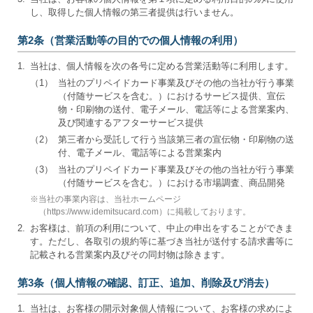
し、取得した個人情報の第三者提供は行いません。
第2条（営業活動等の目的での個人情報の利用）
1.
当社は、個人情報を次の各号に定める営業活動等に利用します。
（1）
当社のプリペイドカード事業及びその他の当社が行う事業
（付随サービスを含む。）におけるサービス提供、宣伝
物・印刷物の送付、電子メール、電話等による営業案内、
及び関連するアフターサービス提供
（2）
第三者から受託して行う当該第三者の宣伝物・印刷物の送
付、電子メール、電話等による営業案内
（3）
当社のプリペイドカード事業及びその他の当社が行う事業
（付随サービスを含む。）における市場調査、商品開発
※
当社の事業内容は、当社ホームページ
（https://www.idemitsucard.com）に掲載しております。
2.
お客様は、前項の利用について、中止の申出をすることができま
す。ただし、各取引の規約等に基づき当社が送付する請求書等に
記載される営業案内及びその同封物は除きます。
第3条（個人情報の確認、訂正、追加、削除及び消去）
1.
当社は、お客様の開示対象個人情報について、お客様の求めによ