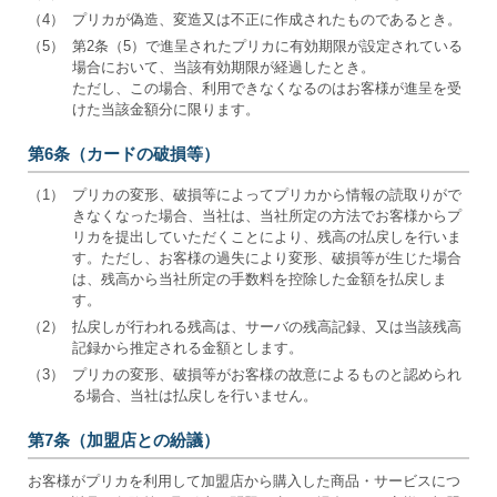
（4）
プリカが偽造、変造又は不正に作成されたものであるとき。
（5）
第2条（5）で進呈されたプリカに有効期限が設定されている
場合において、当該有効期限が経過したとき。
ただし、この場合、利用できなくなるのはお客様が進呈を受
けた当該金額分に限ります。
第6条（カードの破損等）
（1）
プリカの変形、破損等によってプリカから情報の読取りがで
きなくなった場合、当社は、当社所定の方法でお客様からプ
リカを提出していただくことにより、残高の払戻しを行いま
す。ただし、お客様の過失により変形、破損等が生じた場合
は、残高から当社所定の手数料を控除した金額を払戻しま
す。
（2）
払戻しが行われる残高は、サーバの残高記録、又は当該残高
記録から推定される金額とします。
（3）
プリカの変形、破損等がお客様の故意によるものと認められ
る場合、当社は払戻しを行いません。
第7条（加盟店との紛議）
お客様がプリカを利用して加盟店から購入した商品・サービスにつ