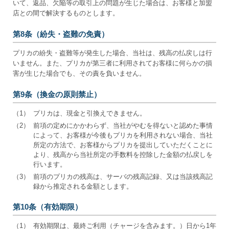
いて、返品、欠陥等の取引上の問題が生じた場合は、お客様と加盟
店との間で解決するものとします。
第8条（紛失・盗難の免責）
プリカの紛失・盗難等が発生した場合、当社は、残高の払戻しは行
いません。また、プリカが第三者に利用されてお客様に何らかの損
害が生じた場合でも、その責を負いません。
第9条（換金の原則禁止）
（1）
プリカは、現金と引換えできません。
（2）
前項の定めにかかわらず、当社がやむを得ないと認めた事情
によって、お客様が今後もプリカを利用されない場合、当社
所定の方法で、お客様からプリカを提出していただくことに
より、残高から当社所定の手数料を控除した金額の払戻しを
行います。
（3）
前項のプリカの残高は、サーバの残高記録、又は当該残高記
録から推定される金額とします。
第10条（有効期限）
（1）
有効期限は、最終ご利用（チャージを含みます。）日から1年