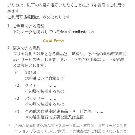
プリカは、以下の内容を遵守いただくことにより加盟店でご利用で
きます。
ご利用可能範囲は、次のとおりです。
1.
ご利用できる店舗
下記マークを掲示している全国のapollostation
2.
購入できる商品
プリカ利用の対象となる商品は、燃料油、その他の自動車関連商
品・サービス等とします。また、1回のご利用基準は、下記の量
又は金額とします。
（1）
燃料油 ……
燃料油タンク容量まで
（2）
タイヤ ……
その場で装着するもの
（3）
バッテリー ……
その場で装着するもの
（4）
その他の自動車関連商品・サービス等 ……
車の通常運行に必要な量又は金額
＊
高額な家庭用電化製品等・スポーツ用品・衣類等、通常サービスステ
ーションで取扱っていない商品、その他当社がご利用できないものと