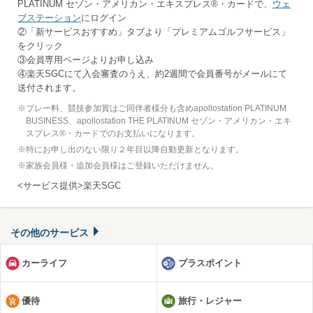
PLATINUM セゾン・アメリカン・エキスプレス®・カードで、
ウェ
ブステーション
にログイン
②「新サービスおすすめ」タブより「プレミアムゴルフサービス」
をクリック
③会員専用ページよりお申し込み
④楽天SGCにて入会審査のうえ、約2週間で会員番号がメールにて
送付されます。
※
プレー料、競技参加賞はご同伴者様分も含めapollostation PLATINUM
BUSINESS、apollostation THE PLATINUM セゾン・アメリカン・エキ
スプレス®・カードでのお支払いになります。
※
特にお申し出のない限り２年目以降自動更新となります。
※
家族会員様・追加会員様はご登録いただけません。
<サービス提供>楽天SGC
その他のサービス
カーライフ
プラスポイント
優待
旅行・レジャー