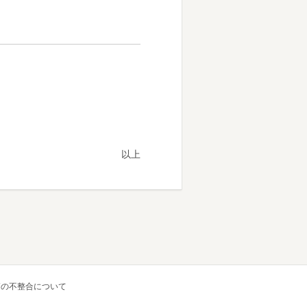
以上
高の不整合について