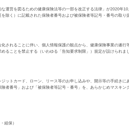
な運営を図るための健康保険法等の一部を改正する法律」が2020年1
証を除く）に記載された保険者番号および被保険者等記号・番号の取り
位化されることに伴い、個人情報保護の観点から、健康保険事業の遂行
求めることを禁止する（いわゆる「告知要求制限」）規定が設けられま
、クレジットカード、ローン、リース等のお申し込みや、開示等の手続き
保険者番号」および「被保険者等記号・番号」を、あらかじめマスキン
）・組保）