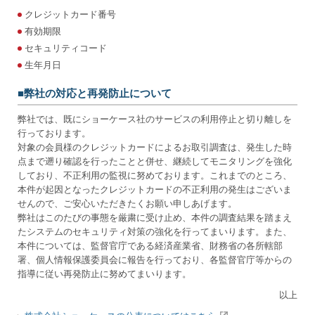
クレジットカード番号
有効期限
セキュリティコード
生年月日
■弊社の対応と再発防止について
弊社では、既にショーケース社のサービスの利用停止と切り離しを
行っております。
対象の
会員様
のクレジットカードによるお取引調査は、発生した時
点まで遡り確認を行ったことと併せ、継続してモニタリングを強化
しており、不正利用の監視に努めております。これまでのところ、
本件が起因となったクレジットカードの不正利用の発生はございま
せんので、ご安心いただきたくお願い申しあげます。
弊社はこのたびの事態を厳粛に受け止め、本件の調査結果を踏まえ
たシステムのセキュリティ対策の強化を行ってまいります。また、
本件については、監督官庁である経済産業省、財務省の各所轄部
署、個人情報保護委員会に報告を行っており、各監督官庁等からの
指導に従い再発防止に努めてまいります。
以上