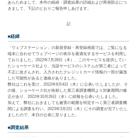
あらためまして、本件の経緯・調査結果の詳細および再発防止につ
きまして、下記のとおりご報告申しあげます。
記
■経緯
「ウェブステーション」の新規登録・再登録画面では、ご覧になる
端末に合わせてウェブページの表示を最適化するサービスを利用し
ておりました。2022年7月28日（木）、このサービスを提供してい
たショーケース社より、当該サービスのシステムが第三者によって
不正に改ざんされ、入力されたクレジットカード情報の一部が漏洩
した可能性があると連絡がありました。
弊社はこれを受け、2022年8月4日（木）に公表いたしましたが、そ
の後、ショーケース社が依頼した第三者調査機関より対象期間の修
正があり、2022年10月26日（水）に続報を公表いたしました。
加えて、弊社におきましても被害の範囲を特定すべく第三者調査機
関による調査を行い、2023年3月2日（木）にその調査が完了いたし
ましたので、本日の公表に至りました。
■調査結果