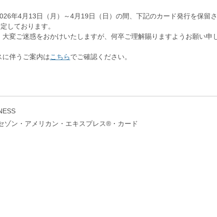
026年4月13日（月）～4月19日（日）の間、下記のカード発行を保留
予定しております。
、大変ご迷惑をおかけいたしますが、何卒ご理解賜りますようお願い申
スに伴うご案内は
こちら
でご確認ください。
INESS
LATINUM セゾン・アメリカン・エキスプレス®・カード