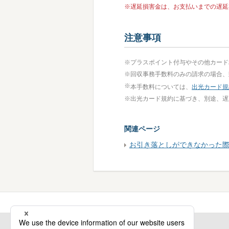
※
遅延損害金は、お支払いまでの遅延
注意事項
※
プラスポイント付与やその他カード
※
回収事務手数料のみの請求の場合、
※
本手数料については、
出光カード規
※
出光カード規約に基づき、別途、遅
関連ページ
お引き落としができなかった