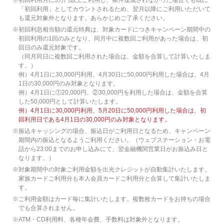
※
初回利用月に3万円以上ご利用し、条件達成されなかった場合でも既に
「初回利用」としてカウントされるため、翌月以降にご利用いただいて
も還元対象外となります。あらかじめご了承ください。
※
初回利息相当額の還元特典は、対象カードにつきキャンペーン期間中の
初回利用の1回のみとなり、同月中に複数回ご利用があった場合は、初
回日のみ還元対象です。
（同月同日に複数回ご利用された場合は、金額を合算して計算いたしま
す。）
例）4月1日に30,000円利用、4月30日に50,000円利用した場合は、4月
1日の30,000円のみ対象となります。
例）4月1日に①20,000円、②30,000円を利用した場合は、金額を合算
した50,000円として計算いたします。
例）4月1日に30,000円利用、5月20日に50,000円利用した場合は、初
回利用日である4月1日の30,000円のみ対象となります。
※
振込キャッシングの場合、振込日がご利用日となるため、キャンペーン
期間内の振込となるようご利用ください。（ウェブステーション・お電
話から23:00までのお申し込みにて、翌金融機関営業日がお振込み日と
なります。）
※
対象期間中の対象ご利用金額を出光クレジットが自動集計いたします。
家族カードご利用分も本人会員カードご利用分と合算して集計いたしま
す。
※
ご利用金額はカード毎に集計いたします。複数枚カードをお持ちの場合
でも合算されません。
※
ATM・CD利用料、各種年会費、手数料は対象外となります。