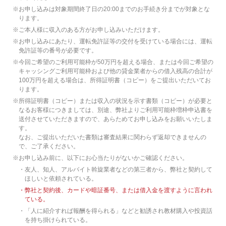
※
お申し込みは対象期間終了日の20:00までのお手続き分までが対象とな
ります。
※
ご本人様に収入のある方がお申し込みいただけます。
※
お申し込みにあたり、運転免許証等の交付を受けている場合には、運転
免許証等の番号が必要です。
※
今回ご希望のご利用可能枠が50万円を超える場合、または今回ご希望の
キャッシングご利用可能枠および他の貸金業者からの借入残高の合計が
100万円を超える場合は、所得証明書（コピー）をご提出いただいてお
ります。
※
所得証明書（コピー）または収入の状況を示す書類（コピー）が必要と
なるお客様につきましては、別途、弊社よりご利用可能枠増枠申込書を
送付させていただきますので、あらためてお申し込みをお願いいたしま
す。
なお、ご提出いただいた書類は審査結果に関わらず返却できませんの
で、ご了承ください。
※
お申し込み前に、以下にお心当たりがないかご確認ください。
・
友人、知人、アルバイト斡旋業者などの第三者から、弊社と契約して
ほしいと依頼されている。
・
弊社と契約後、カードや暗証番号、または借入金を渡すように言われ
ている。
・
「人に紹介すれば報酬を得られる」などと勧誘され教材購入や投資話
を持ち掛けられている。