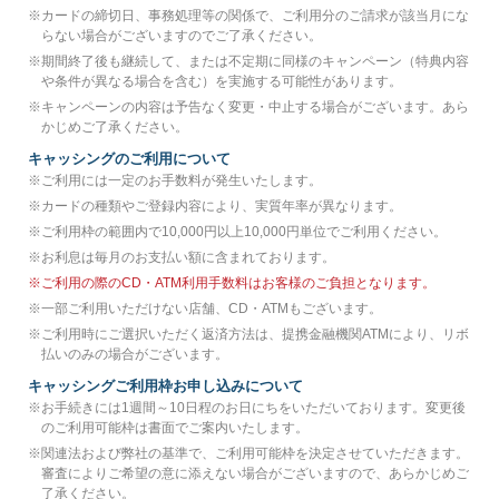
※
カードの締切日、事務処理等の関係で、ご利用分のご請求が該当月にな
らない場合がございますのでご了承ください。
※
期間終了後も継続して、または不定期に同様のキャンペーン（特典内容
や条件が異なる場合を含む）を実施する可能性があります。
※
キャンペーンの内容は予告なく変更・中止する場合がございます。あら
かじめご了承ください。
キャッシングのご利用について
※
ご利用には一定のお手数料が発生いたします。
※
カードの種類やご登録内容により、実質年率が異なります。
※
ご利用枠の範囲内で10,000円以上10,000円単位でご利用ください。
※
お利息は毎月のお支払い額に含まれております。
※
ご利用の際のCD・ATM利用手数料はお客様のご負担となります。
※
一部ご利用いただけない店舗、CD・ATMもございます。
※
ご利用時にご選択いただく返済方法は、提携金融機関ATMにより、リボ
払いのみの場合がございます。
キャッシングご利用枠お申し込みについて
※
お手続きには1週間～10日程のお日にちをいただいております。変更後
のご利用可能枠は書面でご案内いたします。
※
関連法および弊社の基準で、ご利用可能枠を決定させていただきます。
審査によりご希望の意に添えない場合がございますので、あらかじめご
了承ください。