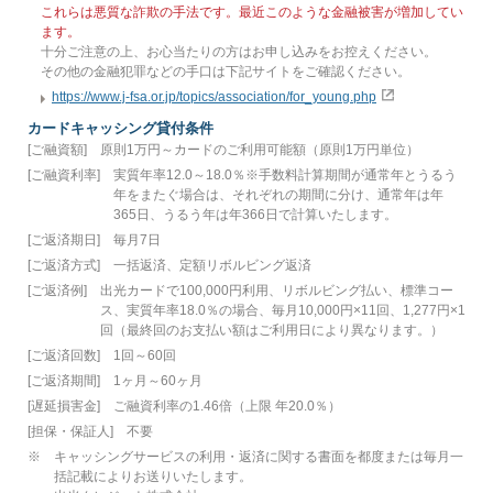
これらは悪質な詐欺の手法です。最近このような金融被害が増加してい
ます。
十分ご注意の上、お心当たりの方はお申し込みをお控えください。
その他の金融犯罪などの手口は下記サイトをご確認ください。
https://www.j-fsa.or.jp/topics/association/for_young.php
カードキャッシング貸付条件
[ご融資額]
原則1万円～カードのご利用可能額（原則1万円単位）
[ご融資利率]
実質年率12.0～18.0％※手数料計算期間が通常年とうるう
年をまたぐ場合は、それぞれの期間に分け、通常年は年
365日、うるう年は年366日で計算いたします。
[ご返済期日]
毎月7日
[ご返済方式]
一括返済、定額リボルビング返済
[ご返済例]
出光カードで100,000円利用、リボルビング払い、標準コー
ス、実質年率18.0％の場合、毎月10,000円×11回、1,277円×1
回（最終回のお支払い額はご利用日により異なります。）
[ご返済回数]
1回～60回
[ご返済期間]
1ヶ月～60ヶ月
[遅延損害金]
ご融資利率の1.46倍（上限 年20.0％）
[担保・保証人]
不要
※
キャッシングサービスの利用・返済に関する書面を都度または毎月一
括記載によりお送りいたします。