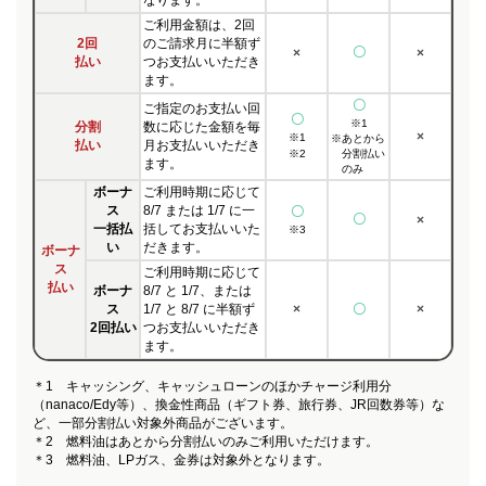
なります。
ご利用金額は、2回
2回
のご請求月に半額ず
〇
×
×
払い
つお支払いいただき
ます。
〇
ご指定のお支払い回
〇
※1
分割
数に応じた金額を毎
×
※1
※
あとから
払い
月お支払いいただき
※2
分割払い
ます。
のみ
ボーナ
ご利用時期に応じて
ス
8/7 または 1/7 に一
〇
〇
×
一括払
括してお支払いいた
※3
い
だきます。
ボーナ
ス
ご利用時期に応じて
払い
ボーナ
8/7 と 1/7、または
ス
1/7 と 8/7 に半額ず
×
〇
×
2回払い
つお支払いいただき
ます。
＊1 キャッシング、キャッシュローンのほかチャージ利用分
（nanaco/Edy等）、換金性商品（ギフト券、旅行券、JR回数券等）な
ど、一部分割払い対象外商品がございます。
＊2 燃料油はあとから分割払いのみご利用いただけます。
＊3 燃料油、LPガス、金券は対象外となります。