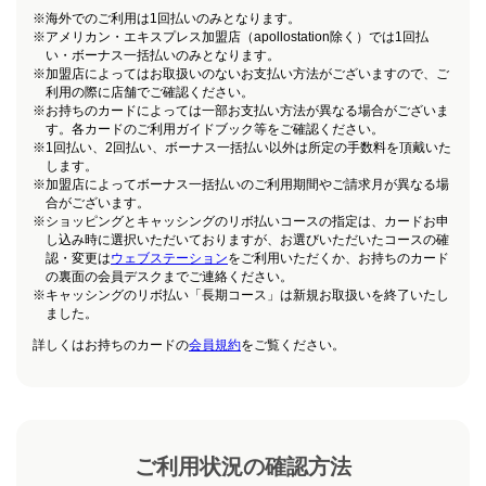
※
海外でのご利用は1回払いのみとなります。
※
アメリカン・エキスプレス加盟店（apollostation除く）では1回払
い・ボーナス一括払いのみとなります。
※
加盟店によってはお取扱いのないお支払い方法がございますので、ご
利用の際に店舗でご確認ください。
※
お持ちのカードによっては一部お支払い方法が異なる場合がございま
す。各カードのご利用ガイドブック等をご確認ください。
※
1回払い、2回払い、ボーナス一括払い以外は所定の手数料を頂戴いた
します。
※
加盟店によってボーナス一括払いのご利用期間やご請求月が異なる場
合がございます。
※
ショッピングとキャッシングのリボ払いコースの指定は、カードお申
し込み時に選択いただいておりますが、お選びいただいたコースの確
認・変更は
ウェブステーション
をご利用いただくか、お持ちのカード
の裏面の会員デスクまでご連絡ください。
※
キャッシングのリボ払い「長期コース」は新規お取扱いを終了いたし
ました。
詳しくはお持ちのカードの
会員規約
をご覧ください。
ご利用状況の確認方法