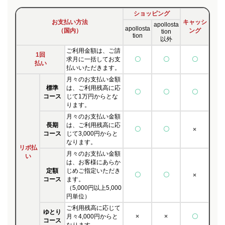
ショッピング
お支払い方法
キャッシ
apollosta
apollosta
（国内）
ング
tion
tion
以外
ご利用金額は、ご請
1回
求月に一括してお支
〇
〇
〇
払い
払いいただきます。
月々のお支払い金額
標準
は、ご利用残高に応
〇
〇
〇
コース
じて1万円からとな
ります。
月々のお支払い金額
長期
は、ご利用残高に応
〇
〇
×
コース
じて3,000円からと
なります。
リボ払
月々のお支払い金額
い
は、お客様にあらか
定額
じめご指定いただき
〇
〇
×
コース
ます。
（5,000円以上5,000
円単位）
ご利用残高に応じて
ゆとり
月々4,000円からと
×
×
〇
コース