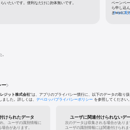
になる場合は、『ウェブステーション』と同様の表示となります。

もらいたいです。便利なだけに勿体無いです。
ペーンペー
ブステーション』に初めてご登録いただいた会員様は、アプリ登録後の18日か
ら申し込ん


きwebス
さらに見
ウェブステーション』へのご登録時からスタートとなります。ご登録以前の明
初めからw
はありま
用状況によっては、アプリ内の一部メニューがご利用いただけない場合がござい
今すぐ利
ャンペーンは、出光クレジット株式会社が主催するものであり、Apple Inc
りません。また、プレゼントキャンペーンの賞品にはApple Inc.およびア
。
た。
シー
レジット株式会社
”は、アプリのプライバシー慣行に、以下のデータの取り
しました。詳しくは、
デベロッパプライバシーポリシー
を参照してください
付けられたデータ
ユーザに関連付けられないデ
れ、ユーザの識別情報に
次のデータは収集される場合がありま
る場合があります。
ユーザの識別情報には関連付けられま