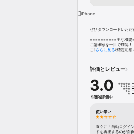
iPhone
ぜひダウンロードいただ
==========主な機能=
ご請求額を一目で確認！

ご利用明細や未確定明細も
さらに見る
最大15ヶ月分の明細が閲
apollostationでの給
現在のガソリン値引き単
評価とレビュー
登録者限定『ねびきプラス
カード利用額に応じたガ
3.0
ねびきメーターで簡単に
その他にこんな機能も！

　・ポイント利用

　・おトク情報

5段階評価中
　・カードおまとめ登録

　・プッシュ通知

　・『ウェブステーショ
使い辛い
　・ お支払いカレンダー

※本アプリは、出光カー
※本アプリご利用にあた
直ぐに「自動ログイ
料）が必要となります。

ドを再接するのが面