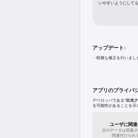
※ご家族会員様がご利用
いやすいようにして
※本アプリおよび『ウェ
分の表示が確認できます。
※ウェブ明細の蓄積は『
れません。

※会員様のカードのご利
※アプリ内で実施されるキ
プル関連会社は一切関係あ
アップデート
社のものは含まれません
・軽微な修正を行いまし
アプリのプライバ
デベロッパである“
出光ク
る可能性があることを示
ユーザに関連
次のデータは収集さ
関連付けられ