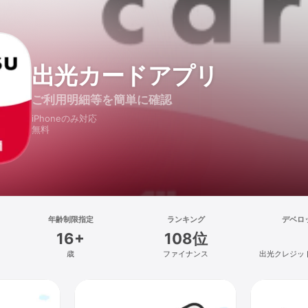
出光カードアプリ
ご利用明細等を簡単に確認
iPhoneのみ対応
無料
年齢制限指定
ランキング
デベロ
16+
108位
歳
ファイナンス
出光クレジッ