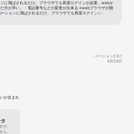
ジに飛ばされるだけ。ブラウザでも再度ログインが必要。webか
ら随時請求
だ方が早い。・電話番号などの変更が出来る→webブラウザが開
テーションに飛ばされるだけ。ブラウザでも再度ログインが必要。
る
細は表示さ
ebで手続きした方が早い。ログインできない、動作しない、など
せんが、特にアプリにする必要性を感じませんでした。どうしても
ます。

用履歴を確認しなければならないという時は便利かもしれません。
.およびアッ
ップル関連会
バージョン2.6.1
4月24日
扱いが含まれ
。
ータ
すが、
せん。