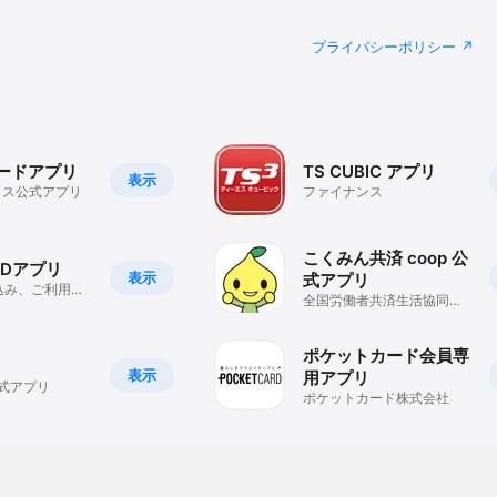
プライバシーポリシー
カードアプリ
TS CUBIC アプリ
表示
コス公式アプリ
ファイナンス
こくみん共済 coop 公
RDアプリ
表示
式アプリ
込み、ご利用明
全国労働者共済生活協同組
お得なクーポン
合連合会（こくみん共済
coop ）
ポケットカード会員専
表示
用アプリ
公式アプリ
ポケットカード株式会社