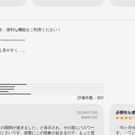
き、便利な機能をご利用ください！

=========

見やすく、

覧可能です。

油前に要チェック！

価がいつでも確認できます！

サービス』。

ソリン値引き単価を、

チェック！値引き単価のアップまで、あといくらかもわかりやすい。

評価件数：901
ン』に簡単ログイン

必要性を
2024/07/30
BMW F87
ド会員様が無料でご利用いただけます。

っては、弊社のインターネット会員サービス『ウェブステーション』への会員
ンの期間が過ぎました」と表示され、その度にパスワー
・15ヶ月
倒くさいです。頻繁にこの現象が起きるので、もっと使
す。・ワン