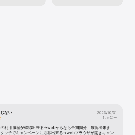
感じない
2023/10/31
しゃにー
登録（無
分の利用履歴が確認出来る→webからなら全期間分、確認出来ま
タッチでキャンペーンに応募出来る→webブラウザが開きキャン