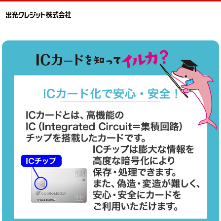
こ
こ
こ
こ
か
か
ら
ら
ヘ
フ
ッ
ッ
ダ
タ
で
で
す。
す。