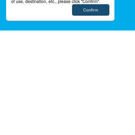
カードご入会後2ヶ月間に以下条件を満たした方に、
ポイントプレゼントいたします。