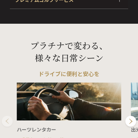
世界に広がる空港ラウンジサービスをご利用いただける
「プライオリティ・パス」に無料でご登録いただけま
す。
一流ホテルをはじめ、ダイニング、スパ、ショッピング
プラチナで変わる、
※家族会員様も無料でご登録いただけます。
など上質な時間をお過ごしいただける特別なご優待サー
※無料利用回数は年間５回までとなり、年間5回を超えるご利用
ビスをご用意いたしました。
分につきましては有料となります。
様々な日常シーン
会員様専用コールセンターで、24時間365日、ご要望を
※プライオリティ・パスのサービス内容は予告なく変更または終
了となる場合がございます。
承っております。
ご旅行、レストラン、ショッピング、フラワーギフトな
ドライブに便利と安心を
ど、あらゆる生活シーンに最善のプランをご提案しま
憧れの名門コースでのラウンド、特別イベント・競技会
す。
にご参加いただける「プレミアムゴルフサービス」の年
会費をご優待いたします。
ハーツレンタカー
出