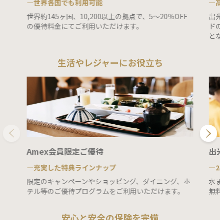
―世界各国でも利用可能
―
世界約145ヶ国、10,200以上の拠点で、5～20％OFF
出
の優待料金にてご利用いただけます。
ド
と
生活やレジャーにお役立ち
Amex会員限定ご優待
出
―充実した特典ラインナップ
―
限定のキャンペーンやショッピング、ダイニング、ホ
水
テル等のご優待プログラムをご利用いただけます。
無
安心と安全の保険を完備