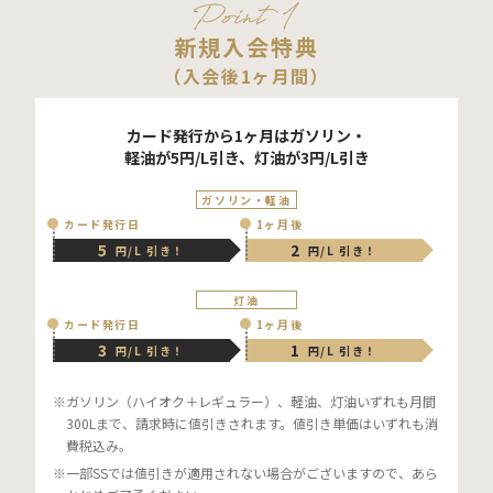
新規入会特典
（入会後1ヶ月間）
カード発行から1ヶ月はガソリン・
軽油が5円/L引き、灯油が3円/L引き
ガソリン・軽油
カード発行日
1ヶ月後
5
2
円/L 引き！
円/L 引き！
灯油
カード発行日
1ヶ月後
3
1
円/L 引き！
円/L 引き！
ガソリン（ハイオク＋レギュラー）、軽油、灯油いずれも月間
300Lまで、請求時に値引きされます。値引き単価はいずれも消
費税込み。
一部SSでは値引きが適用されない場合がございますので、あら